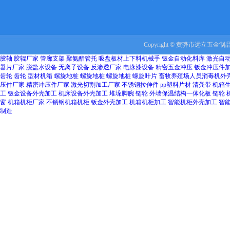
Copyright © 黄骅市远立五金制品有
胶轴
胶辊厂家
管廊支架
聚氨酯管托
吸盘板材上下料机械手
钣金自动化料库
激光自
器片厂家
脱盐水设备
无离子设备
反渗透厂家
电泳漆设备
精密五金冲压
钣金冲压件
齿轮
齿轮
型材机箱
螺旋地桩
螺旋地桩
螺旋地桩
螺旋叶片
畜牧养殖场人员消毒机外
压件厂家
精密冲压件厂家
激光切割加工厂家
不锈钢拉伸件
pp塑料片材
清粪带
机箱
工
钣金设备外壳加工
机床设备外壳加工
堆垛脚腕
链轮
外墙保温结构一体化板
链轮
窗
机箱机柜厂家
不锈钢机箱机柜
钣金外壳加工
机箱机柜加工
智能机柜外壳加工
智
制造