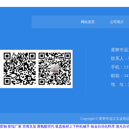
网站首页
公司简介
黄骅市远
联系人：
手机：1378
邮箱：347
地 址：
Copyright © 黄骅市远立五金制品有
胶轴
胶辊厂家
管廊支架
聚氨酯管托
吸盘板材上下料机械手
钣金自动化料库
激光自