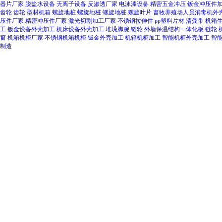
器片厂家
脱盐水设备
无离子设备
反渗透厂家
电泳漆设备
精密五金冲压
钣金冲压件
齿轮
齿轮
型材机箱
螺旋地桩
螺旋地桩
螺旋地桩
螺旋叶片
畜牧养殖场人员消毒机外
压件厂家
精密冲压件厂家
激光切割加工厂家
不锈钢拉伸件
pp塑料片材
清粪带
机箱
工
钣金设备外壳加工
机床设备外壳加工
堆垛脚腕
链轮
外墙保温结构一体化板
链轮
窗
机箱机柜厂家
不锈钢机箱机柜
钣金外壳加工
机箱机柜加工
智能机柜外壳加工
智
制造